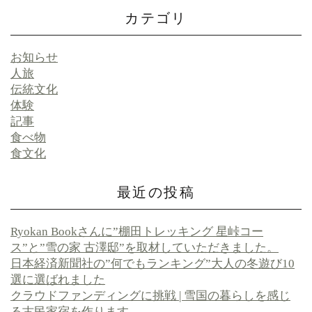
カテゴリ
お知らせ
人旅
伝統文化
体験
記事
食べ物
食文化
最近の投稿
Ryokan Bookさんに”棚田トレッキング 星峠コー
ス”と”雪の家 古澤邸”を取材していただきました。
日本経済新聞社の”何でもランキング”大人の冬遊び10
選に選ばれました
クラウドファンディングに挑戦 | 雪国の暮らしを感じ
る古民家宿を作ります