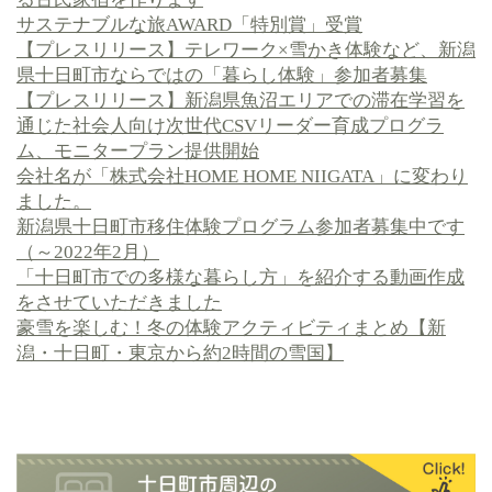
サステナブルな旅AWARD「特別賞」受賞
【プレスリリース】テレワーク×雪かき体験など、新潟
県十日町市ならではの「暮らし体験」参加者募集
【プレスリリース】新潟県魚沼エリアでの滞在学習を
通じた社会人向け次世代CSVリーダー育成プログラ
ム、モニタープラン提供開始
会社名が「株式会社HOME HOME NIIGATA」に変わり
ました。
新潟県十日町市移住体験プログラム参加者募集中です
（～2022年2月）
「十日町市での多様な暮らし方」を紹介する動画作成
をさせていただきました
豪雪を楽しむ！冬の体験アクティビティまとめ【新
潟・十日町・東京から約2時間の雪国】