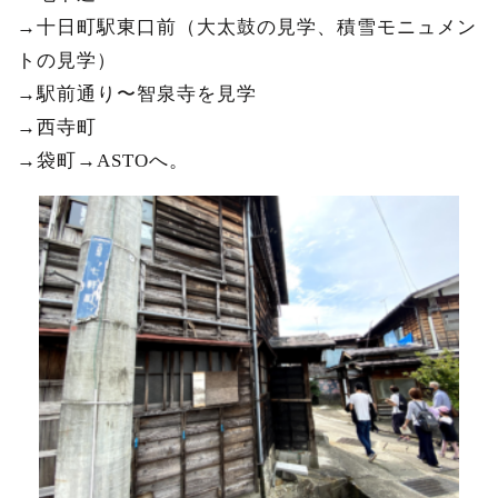
→十日町駅東口前（大太鼓の見学、積雪モニュメン
トの見学）
→駅前通り〜智泉寺を見学
→西寺町
→袋町→ASTOへ。