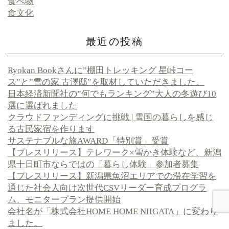
食べ物
食文化
最近の投稿
Ryokan Bookさんに”棚田トレッキング 星峠コー
ス”と”雪の家 古澤邸”を取材していただきました。
日本経済新聞社の”何でもランキング”大人の冬遊び10
選に選ばれました
クラウドファンディングに挑戦 | 雪国の暮らしを感じ
る古民家宿を作ります
サステナブルな旅AWARD「特別賞」受賞
【プレスリリース】テレワーク×雪かき体験など、新潟
県十日町市ならではの「暮らし体験」参加者募集
【プレスリリース】新潟県魚沼エリアでの滞在学習を
通じた社会人向け次世代CSVリーダー育成プログラ
ム、モニタープラン提供開始
会社名が「株式会社HOME HOME NIIGATA」に変わり
ました。