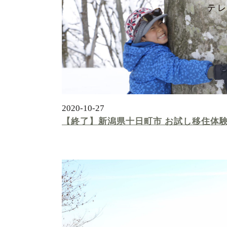
2020-10-27
【終了】新潟県十日町市 お試し移住体